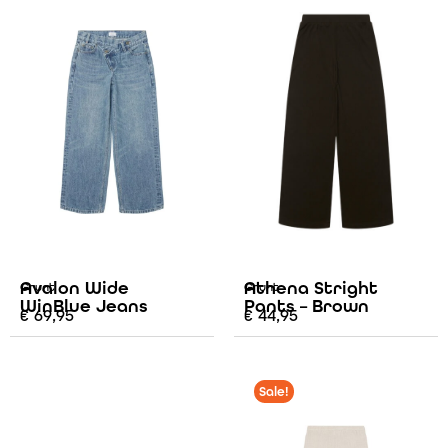
Avalon Wide
Athena Stright
Grunt
Grunt
WinBlue Jeans
Pants – Brown
€
69,95
€
44,95
Sale!