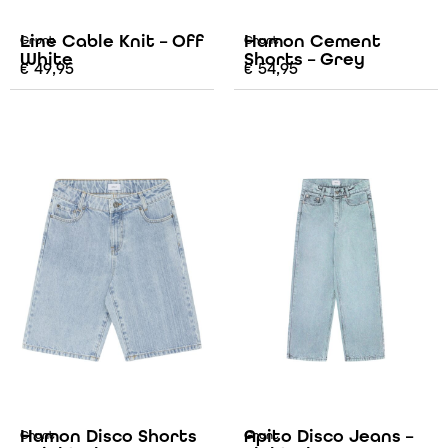
Line Cable Knit – Off
Hamon Cement
Grunt
Grunt
White
Shorts – Grey
€
49,95
€
54,95
Hamon Disco Shorts
Apito Disco Jeans –
Grunt
Grunt