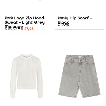
Erik Logo Zip Hood
Hally Hip Scarf –
Grunt
Grunt
Sweat – Light Grey
Black
€
17,95
Melange
€
69,95
€
27,98