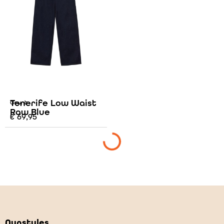
Tenerife Low Waist
Grunt
Raw Blue
€
69,95
Nynstyles