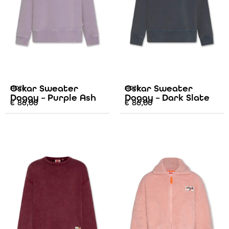
Oskar Sweater
Oskar Sweater
AO76
AO76
Doggy – Purple Ash
Doggy – Dark Slate
€
86,00
€
86,00