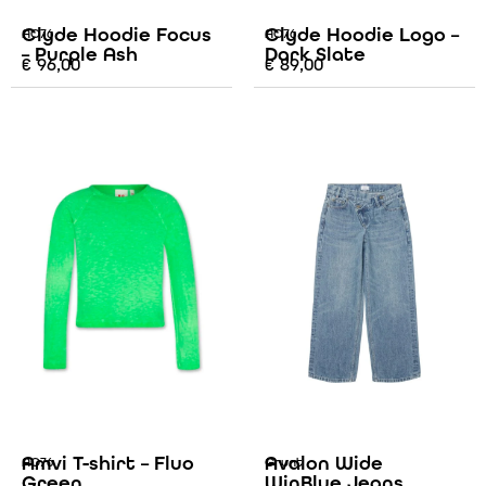
Clyde Hoodie Focus
Clyde Hoodie Logo –
AO76
AO76
– Purple Ash
Dark Slate
€
96,00
€
89,00
Amvi T-shirt – Fluo
Avalon Wide
AO76
Grunt
Green
WinBlue Jeans