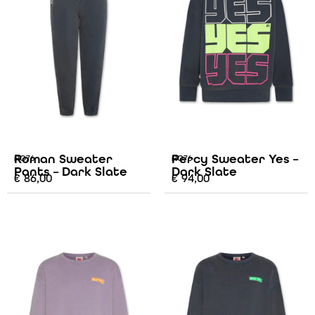
Roman Sweater
Percy Sweater Yes –
AO76
AO76
Pants – Dark Slate
Dark Slate
€
86,00
€
94,00