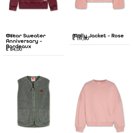
Oscar Sweater
Molly Jacket – Rose
AO76
AO76
€
119,00
Anniversary –
Bordeaux
€
84,00