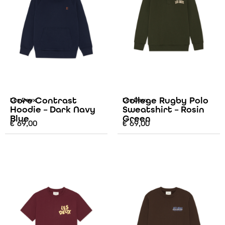
Core Contrast
College Rugby Polo
Les Deux
Les Deux
Hoodie – Dark Navy
Sweatshirt – Rosin
Blue
Green
€
69,00
€
69,00