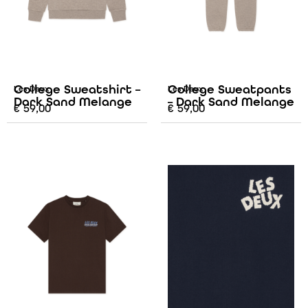
College Sweatshirt –
College Sweatpants
Les Deux
Les Deux
Dark Sand Melange
– Dark Sand Melange
€
59,00
€
59,00