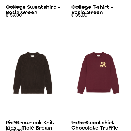
College Sweatshirt –
College T-shirt –
Les Deux
Les Deux
Rosin Green
Rosin Green
€
59,00
€
35,00
Rib Crewneck Knit
Logo Sweatshirt –
Les Deux
Les Deux
Kids – Molé Brown
Chocolate Truffle
€
69,00