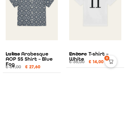
Lukas Arabesque
Encore T-shirt –
Les Deux
Les Deux
AOP SS Shirt – Blue
White
0
€
35,00
€
14,00
Fog
€
69,00
€
27,60
Sale!