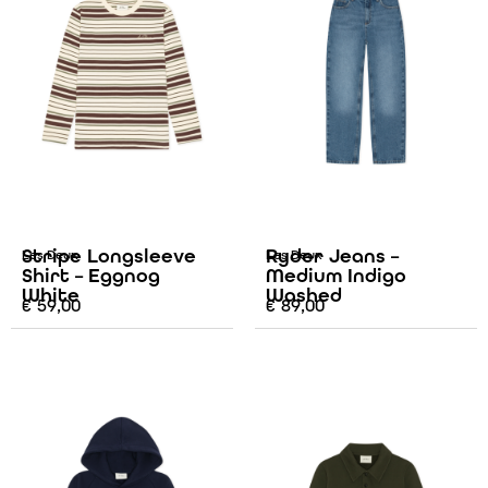
Stripe Longsleeve
Ryder Jeans –
Les Deux
Les Deux
Shirt – Eggnog
Medium Indigo
White
Washed
€
59,00
€
89,00