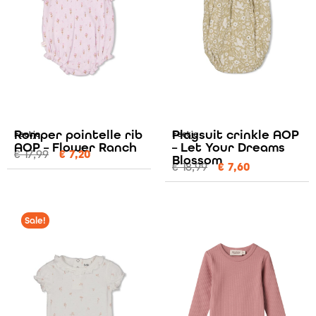
Romper pointelle rib
Playsuit crinkle AOP
Feetje
Feetje
AOP – Flower Ranch
– Let Your Dreams
€
17,99
€
7,20
Blossom
€
18,99
€
7,60
Sale!