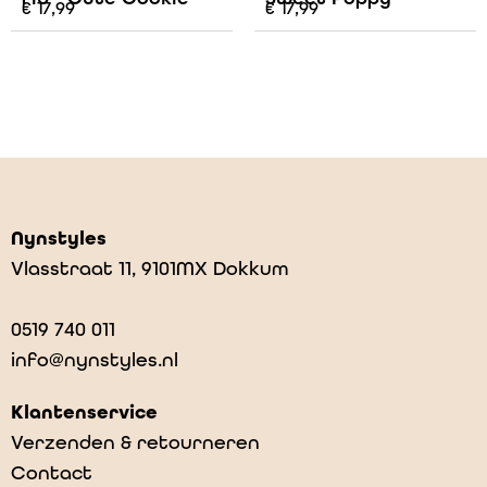
€
17,99
€
17,99
Nynstyles
Vlasstraat 11, 9101MX Dokkum
0519 740 011
info@nynstyles.nl
Klantenservice
Verzenden & retourneren
Contact