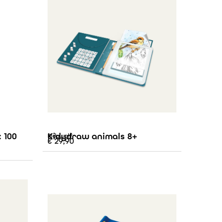
 100
Kidydraw animals 8+
Kidywolf
€
29,90