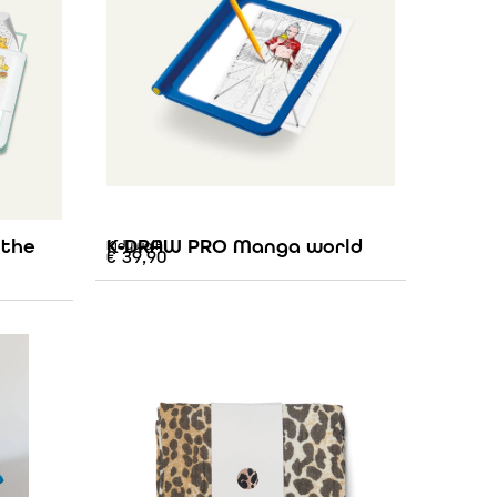
 the
K-DRAW PRO Manga world
Kidywolf
€
39,90