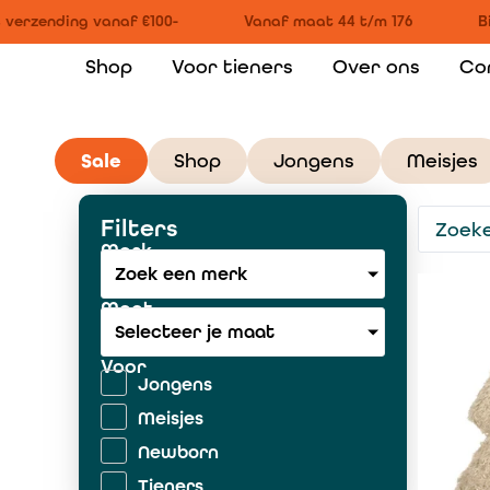
 verzending vanaf €100-
Vanaf maat 44 t/m 176
Bi
Shop
Voor tieners
Over ons
Co
Sale
Shop
Jongens
Meisjes
Filters
Merk
Zoek een merk
Maat
Selecteer je maat
Voor
Jongens
Meisjes
Newborn
Tieners