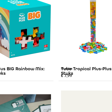
lus BIG Rainbow Mix:
Tube Tropical Plus-Plus:
Plusplus
uks
Stuks
€
7,99