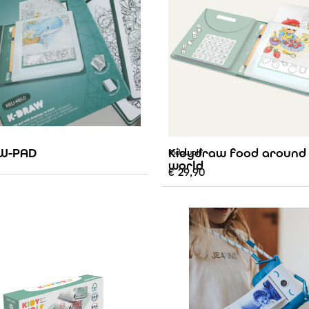
W-PAD
Kidydraw food around
Kidywolf
world
€
29,90