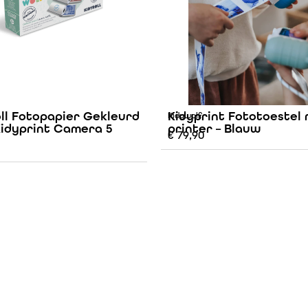
ll Fotopapier Gekleurd
Kidyprint Fototoestel
Kidywolf
Kidyprint Camera 5
printer – Blauw
€
79,90