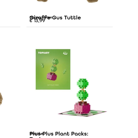
Giraffe Gus Tuttle
Happy Horse
€
13,99
Plus-Plus Plant Packs:
Plusplus