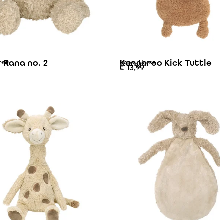
 Rana no. 2
Kangaroo Kick Tuttle
rse
Happy Horse
€
13,99