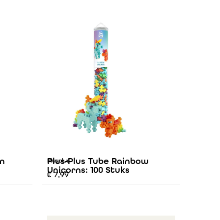
rn
Plus-Plus Tube Rainbow
Plusplus
Unicorns: 100 Stuks
€
7,99