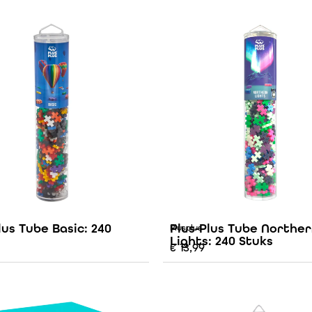
lus Tube Basic: 240
Plus-Plus Tube Northe
Plusplus
Lights: 240 Stuks
€
13,99