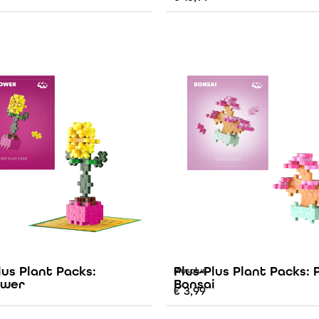
lus Plant Packs:
Plus-Plus Plant Packs: 
Plusplus
ower
Bonsai
€
3,99