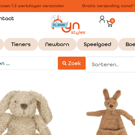
nnen 1-2 werkdagen verzonden
Gratis verzending vanaf €
ntact
0
Tieners
Newborn
Speelgoed
Bo
Zoek