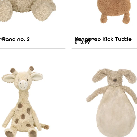
 Rana no. 2
Kangaroo Kick Tuttle
rse
Happy Horse
€
13,99