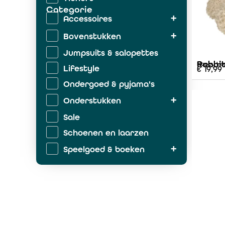
Categorie
Accessoires
Bovenstukken
Jumpsuits & salopettes
Rabbit
Happy Ho
Lifestyle
€
19,99
Ondergoed & pyjama's
Onderstukken
Sale
Schoenen en laarzen
Speelgoed & boeken
Zwemkleding