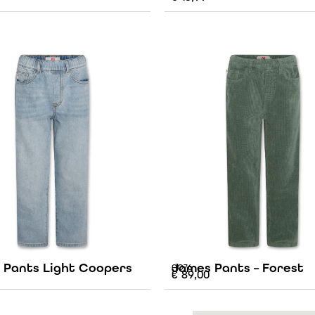
 Pants Light Coopers
James Pants – Forest
AO76
€
89,00