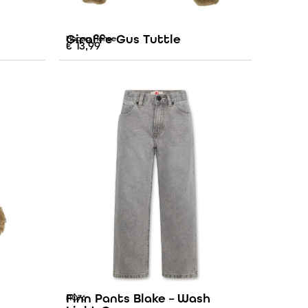
Giraffe Gus Tuttle
Happy Horse
€
13,99
Finn Pants Blake – Wash
AO76