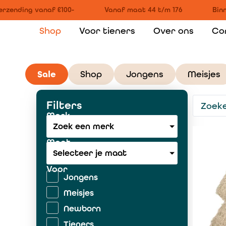
zending vanaf €100-
Vanaf maat 44 t/m 176
Binne
Shop
Voor tieners
Over ons
Co
Sale
Shop
Jongens
Meisjes
Filters
Merk
Zoek een merk
Maat
Selecteer je maat
Voor
Jongens
Meisjes
Newborn
Tieners