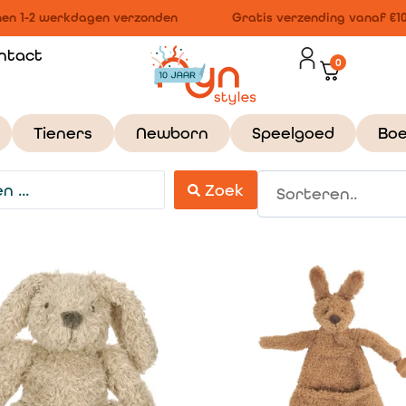
n 1-2 werkdagen verzonden
Gratis verzending vanaf €100
ntact
0
Tieners
Newborn
Speelgoed
Bo
Zoek