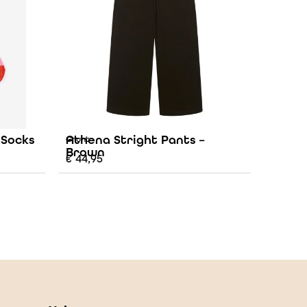
 Socks
Athena Stright Pants –
Grunt
Brown
€
44,95