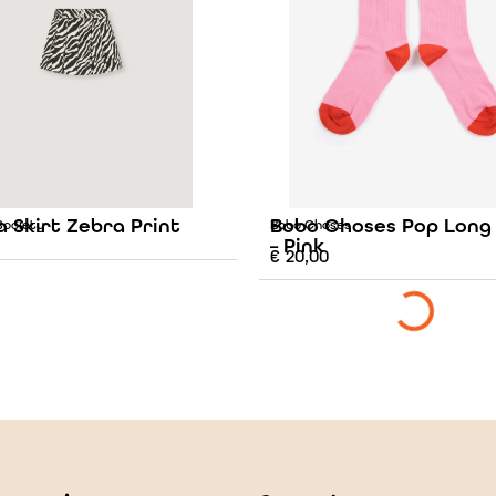
 Skirt Zebra Print
Bobo Choses Pop Long
Society
Bobo Choses
– Pink
€
20,00