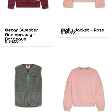
Oscar Sweater
Molly Jacket – Rose
AO76
AO76
€
119,00
Anniversary –
Bordeaux
€
84,00