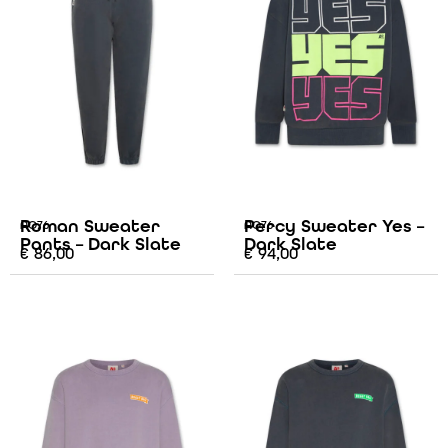
Roman Sweater
Percy Sweater Yes –
AO76
AO76
Pants – Dark Slate
Dark Slate
€
86,00
€
94,00