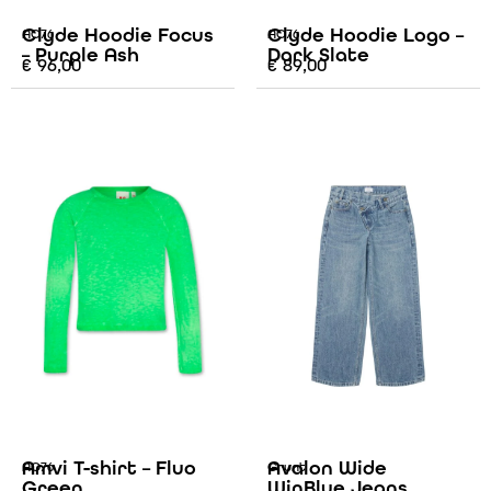
Clyde Hoodie Focus
Clyde Hoodie Logo –
AO76
AO76
– Purple Ash
Dark Slate
€
96,00
€
89,00
Amvi T-shirt – Fluo
Avalon Wide
AO76
Grunt
Green
WinBlue Jeans