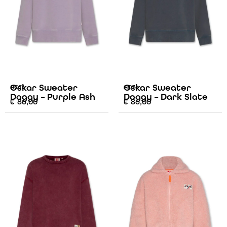
Oskar Sweater
Oskar Sweater
AO76
AO76
Doggy – Purple Ash
Doggy – Dark Slate
€
86,00
€
86,00