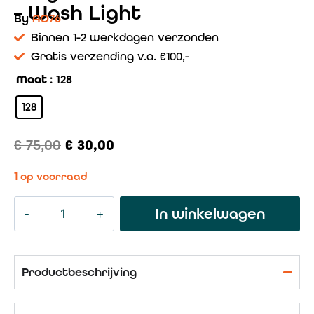
– Wash Light
By
AO76
Binnen 1-2 werkdagen verzonden
Gratis verzending v.a. €100,-
Maat
: 128
128
€
75,00
€
30,00
1 op voorraad
In winkelwagen
Productbeschrijving