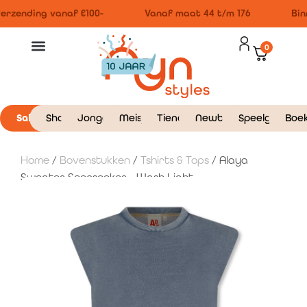
rzending vanaf €100-
Vanaf maat 44 t/m 176
Binn
0
Sale
Shop
Jongens
Meisjes
Tieners
Newborn
Speelgoed
Boe
Home
/
Bovenstukken
/
Tshirts & Tops
/ Alaya
Sweater Seenseeker – Wash Light