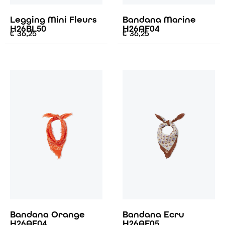
Legging Mini Fleurs
Bandana Marine
H26BL50
H26AF04
€
36,25
€
36,25
Bandana Orange
Bandana Ecru
H26AF04
H26AF05