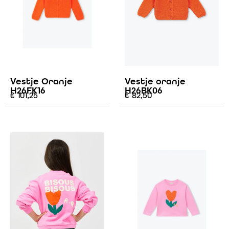
Vestje Oranje
Vestje oranje
H26FK16
H26BK06
€
101,25
€
82,50