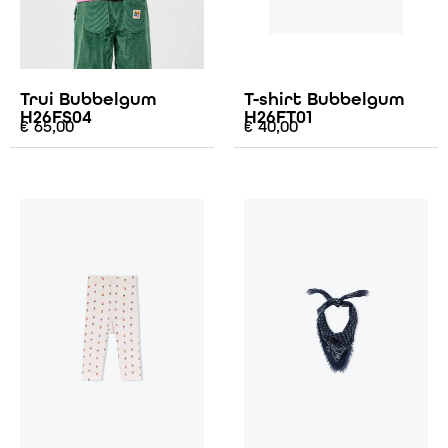
Trui Bubbelgum
T-shirt Bubbelgum
H26FS04
H26FT01
€
65,00
€
40,00