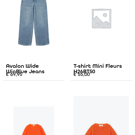
Avalon Wide
T-shirt Mini Fleurs
WinBlue Jeans
H26BT50
€
69,95
€
55,00