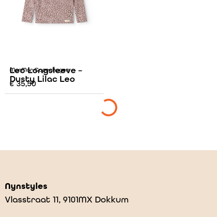
Leo Longsleeve –
MarMar Copenhagen
Dusty Lilac Leo
€
35,50
Nynstyles
Vlasstraat 11, 9101MX Dokkum