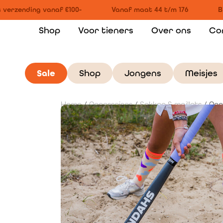
verzending vanaf €100-
Vanaf maat 44 t/m 176
Bi
Shop
Voor tieners
Over ons
Co
Sale
Shop
Jongens
Meisjes
Home
/
Accessoires
/
Sokken & maillots
/ Ann