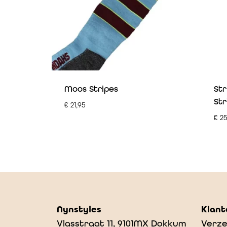
Moos Stripes
Str
Str
€
21,95
€
25
Nynstyles
Klant
Vlasstraat 11, 9101MX Dokkum
Verze