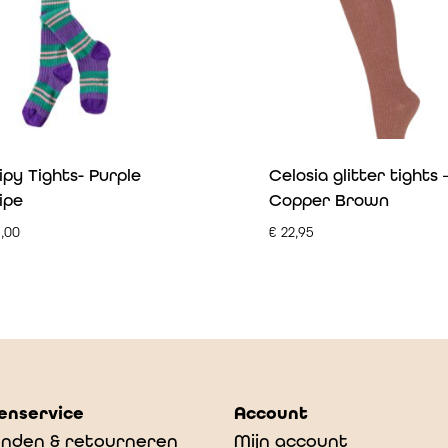
ipy Tights- Purple
Celosia glitter tights 
ipe
Copper Brown
,00
€
22,95
enservice
Account
nden & retourneren
Mijn account