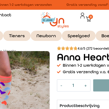
nnen 1-2 werkdagen verzonden
Gratis verzending vanaf €
ntact
0
Tieners
Newborn
Speelgoed
Bo
4.6/5 (272 beoordel
a Hearts
Anna Hear
Binnen 1-2 werkdagen 
Gratis verzending v.a. €
Productbeschrijving