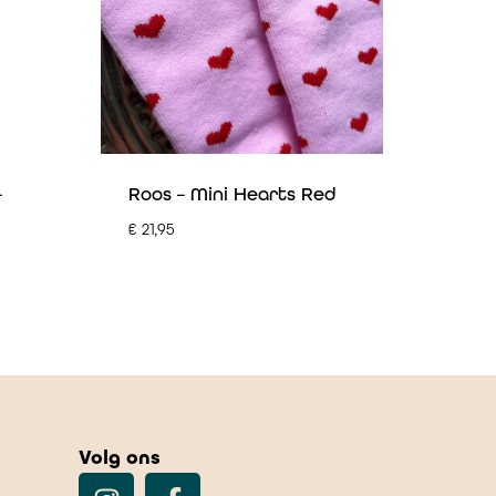
–
Roos – Mini Hearts Red
€
21,95
Volg ons