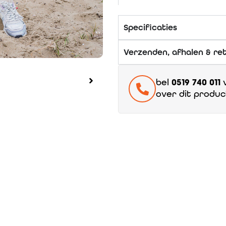
Specificaties
Verzenden, afhalen & re
bel
0519 740 011
v
over dit produc