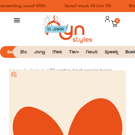
erzending vanaf €100-
Vanaf maat 44 t/m 176
Bin
0
Sale
Shop
Jongens
Meisjes
Tieners
Newborn
Speelgoed
Boe
Home
/
Lifestyle
/ B2 poster hart oranje beige