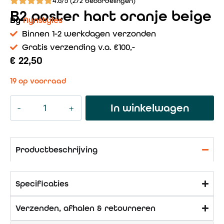
4.6/5 (272 beoordelingen)
B2 poster hart oranje beige
By
Nynstyles
Binnen 1-2 werkdagen verzonden
Gratis verzending v.a. €100,-
€
22,50
19 op voorraad
In winkelwagen
Productbeschrijving
Specificaties
Verzenden, afhalen & retourneren