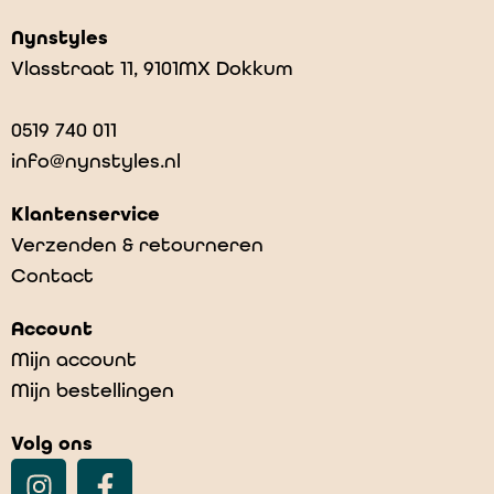
Nynstyles
Vlasstraat 11, 9101MX Dokkum
0519 740 011
info@nynstyles.nl
Klantenservice
Verzenden & retourneren
Contact
Blafre bottle 750ml Red
Account
€
24,95
Mijn account
Mijn bestellingen
Volg ons