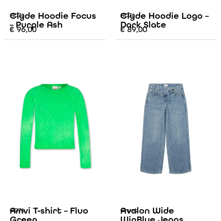
Clyde Hoodie Focus
Clyde Hoodie Logo –
AO76
AO76
– Purple Ash
Dark Slate
€
96,00
€
89,00
Amvi T-shirt – Fluo
Avalon Wide
AO76
Grunt
Green
WinBlue Jeans