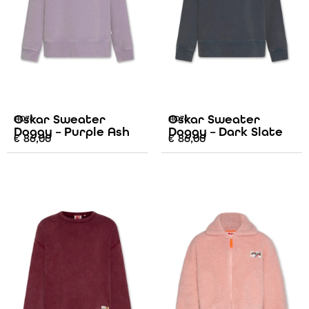
Oskar Sweater
Oskar Sweater
AO76
AO76
Doggy – Purple Ash
Doggy – Dark Slate
€
86,00
€
86,00