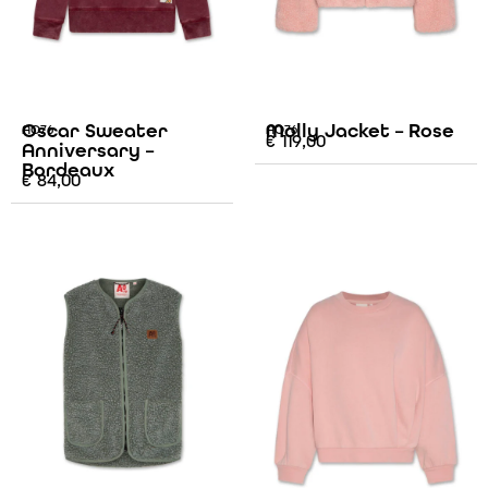
Oscar Sweater
Molly Jacket – Rose
AO76
AO76
€
119,00
Anniversary –
Bordeaux
€
84,00