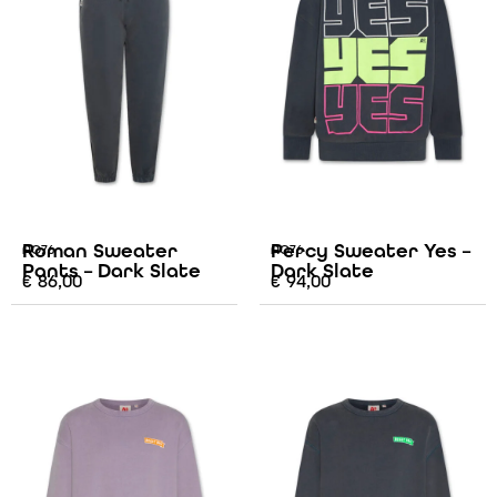
Roman Sweater
Percy Sweater Yes –
AO76
AO76
Pants – Dark Slate
Dark Slate
€
86,00
€
94,00