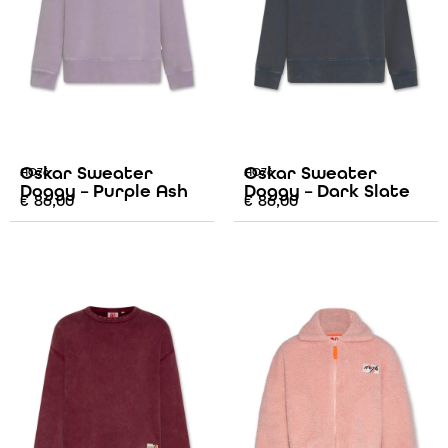
Oskar Sweater
Oskar Sweater
AO76
AO76
Doggy – Purple Ash
Doggy – Dark Slate
€
86,00
€
86,00