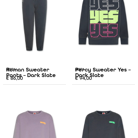
Roman Sweater
Percy Sweater Yes –
AO76
AO76
Pants – Dark Slate
Dark Slate
€
86,00
€
94,00