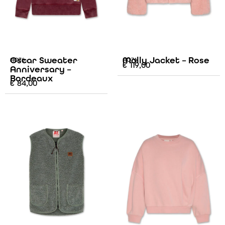
Oscar Sweater
Molly Jacket – Rose
AO76
AO76
€
119,00
Anniversary –
Bordeaux
€
84,00