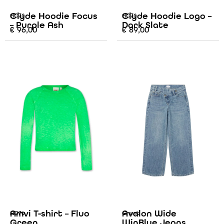
Clyde Hoodie Focus
Clyde Hoodie Logo –
AO76
AO76
– Purple Ash
Dark Slate
€
96,00
€
89,00
Amvi T-shirt – Fluo
Avalon Wide
AO76
Grunt
Green
WinBlue Jeans