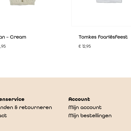
ian – Cream
Tomkes foarlêsfeest
,95
€
12,95
enservice
Account
nden & retourneren
Mijn account
act
Mijn bestellingen