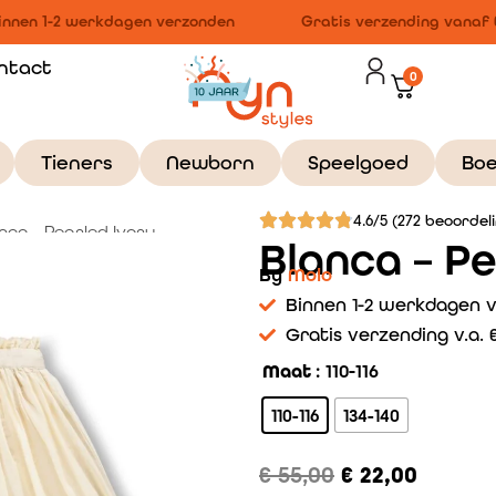
nnen 1-2 werkdagen verzonden
Gratis verzending vanaf €
ntact
0
Tieners
Newborn
Speelgoed
Bo
4.6/5 (272 beoordel
nca – Pearled Ivory
Blanca – P
By
Molo
Binnen 1-2 werkdagen 
Gratis verzending v.a. €
Maat
: 110-116
110-116
134-140
€
55,00
€
22,00