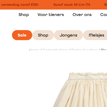
verzending vanaf €100-
Vanaf maat 44 t/m 176
Bi
Shop
Voor tieners
Over ons
Co
Sale
Shop
Jongens
Meisjes
Home
/
Onderstukken
/
Rokjes & jurken
/ Bla