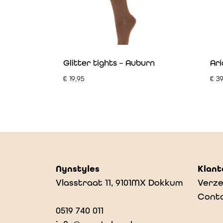
Glitter tights – Auburn
Ar
€
19,95
€
39
Nynstyles
Klant
Vlasstraat 11, 9101MX Dokkum
Verze
Cont
0519 740 011