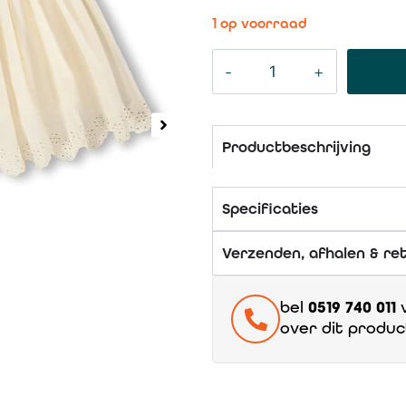
1 op voorraad
Productbeschrijving
Specificaties
Verzenden, afhalen & re
bel
0519 740 011
v
over dit produc