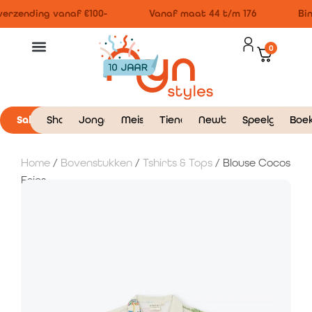
erzending vanaf €100-
Vanaf maat 44 t/m 176
Bin
0
Sale
Shop
Jongens
Meisjes
Tieners
Newborn
Speelgoed
Boe
Home
/
Bovenstukken
/
Tshirts & Tops
/ Blouse Cocos
Frios