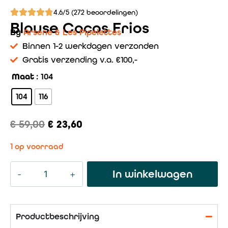
4.6/5 (272 beoordelingen)
Blouse Cocos Frios
By
Arsene & Les Pipelettes
Binnen 1-2 werkdagen verzonden
Gratis verzending v.a. €100,-
Maat
: 104
104
116
€
59,00
€
23,60
1 op voorraad
In winkelwagen
Productbeschrijving