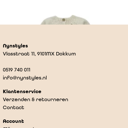
Nynstyles
Vlasstraat 11, 9101MX Dokkum
0519 740 011
info@nynstyles.nl
Klantenservice
Verzenden & retourneren
Contact
Arian – Cream
Account
€
39,95