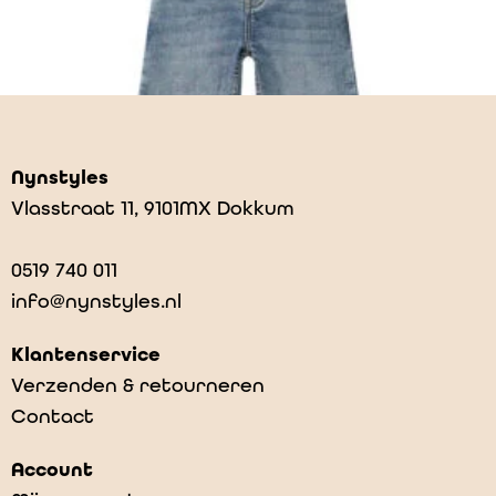
Nynstyles
Vlasstraat 11, 9101MX Dokkum
0519 740 011
info@nynstyles.nl
Klantenservice
Verzenden & retourneren
Contact
Asta- worn denim
Account
€
59,00