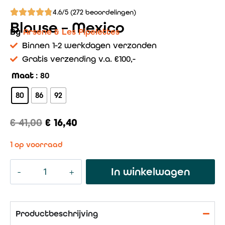
4.6/5 (272 beoordelingen)
Blouse – Mexico
By
Arsene & Les Pipelettes
Binnen 1-2 werkdagen verzonden
Gratis verzending v.a. €100,-
Maat
: 80
80
86
92
€
41,00
€
16,40
1 op voorraad
In winkelwagen
Productbeschrijving