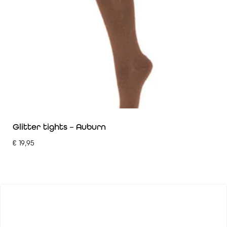
Glitter tights – Auburn
€
19,95