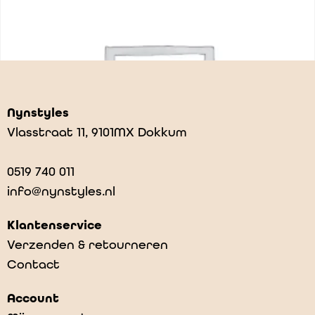
Nynstyles
Vlasstraat 11, 9101MX Dokkum
0519 740 011
info@nynstyles.nl
Klantenservice
Verzenden & retourneren
Contact
Tomkes foarlêsfeest
Account
€
12,95