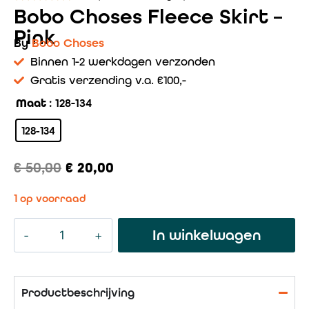
Bobo Choses Fleece Skirt –
Pink
By
Bobo Choses
Binnen 1-2 werkdagen verzonden
Gratis verzending v.a. €100,-
Maat
: 128-134
128-134
€
50,00
€
20,00
1 op voorraad
In winkelwagen
Productbeschrijving