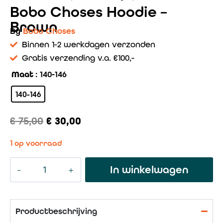
Bobo Choses Hoodie –
Brown
By
Bobo Choses
Binnen 1-2 werkdagen verzonden
Gratis verzending v.a. €100,-
Maat
: 140-146
140-146
€
75,00
€
30,00
1 op voorraad
In winkelwagen
Productbeschrijving