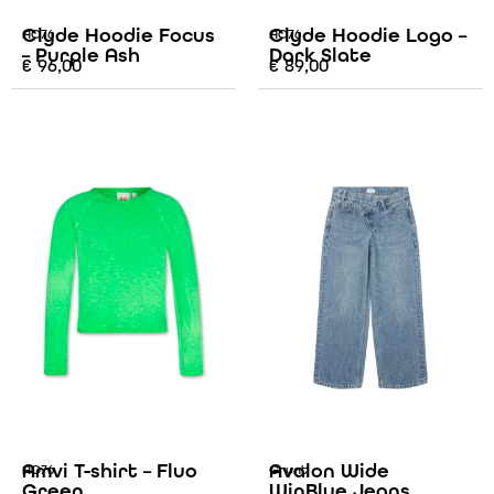
Clyde Hoodie Focus
Clyde Hoodie Logo –
AO76
AO76
– Purple Ash
Dark Slate
€
96,00
€
89,00
Amvi T-shirt – Fluo
Avalon Wide
AO76
Grunt
Green
WinBlue Jeans