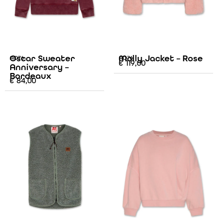
Oscar Sweater
Molly Jacket – Rose
AO76
AO76
€
119,00
Anniversary –
Bordeaux
€
84,00