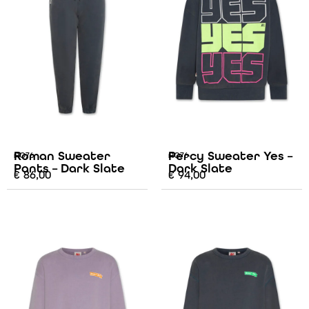
Roman Sweater
Percy Sweater Yes –
AO76
AO76
Pants – Dark Slate
Dark Slate
€
86,00
€
94,00