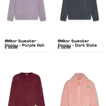
Oskar Sweater
Oskar Sweater
AO76
AO76
Doggy – Purple Ash
Doggy – Dark Slate
€
86,00
€
86,00