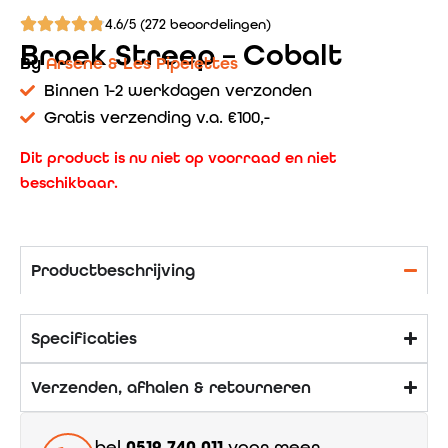
4.6/5 (272 beoordelingen)
Broek Streep – Cobalt
By
Arsene & Les Pipelettes
Binnen 1-2 werkdagen verzonden
Gratis verzending v.a. €100,-
Dit product is nu niet op voorraad en niet
beschikbaar.
Productbeschrijving
Specificaties
Verzenden, afhalen & retourneren
bel
0519 740 011
voor meer