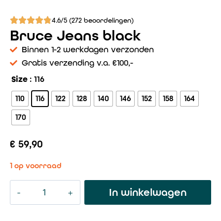
4.6/5 (272 beoordelingen)
Bruce Jeans black
Binnen 1-2 werkdagen verzonden
Gratis verzending v.a. €100,-
Size
: 116
110
116
122
128
140
146
152
158
164
170
€
59,90
1 op voorraad
In winkelwagen