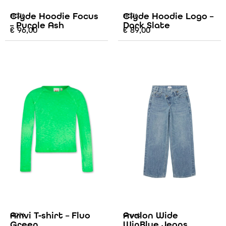
Clyde Hoodie Focus
Clyde Hoodie Logo –
AO76
AO76
– Purple Ash
Dark Slate
€
96,00
€
89,00
Amvi T-shirt – Fluo
Avalon Wide
AO76
Grunt
Green
WinBlue Jeans