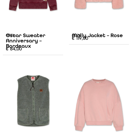
Oscar Sweater
Molly Jacket – Rose
AO76
AO76
€
119,00
Anniversary –
Bordeaux
€
84,00