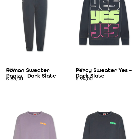
Roman Sweater
Percy Sweater Yes –
AO76
AO76
Pants – Dark Slate
Dark Slate
€
86,00
€
94,00