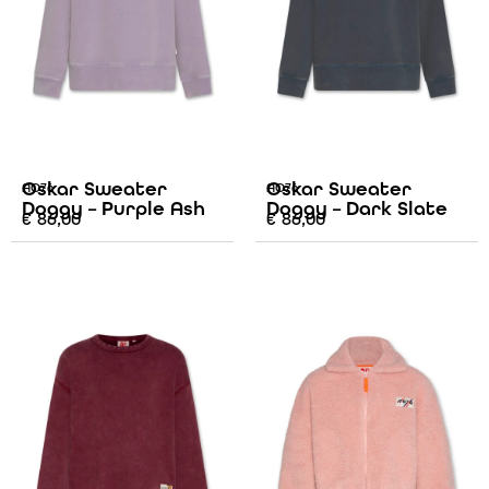
Oskar Sweater
Oskar Sweater
AO76
AO76
Doggy – Purple Ash
Doggy – Dark Slate
€
86,00
€
86,00