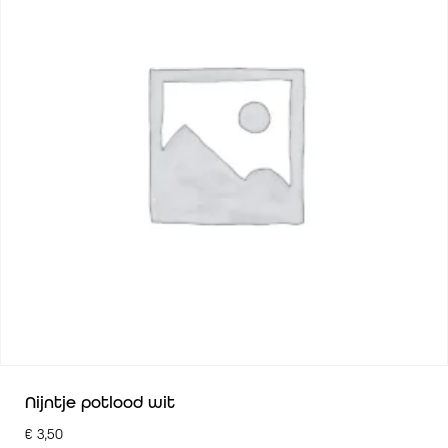
Nijntje potlood wit
€
3,50