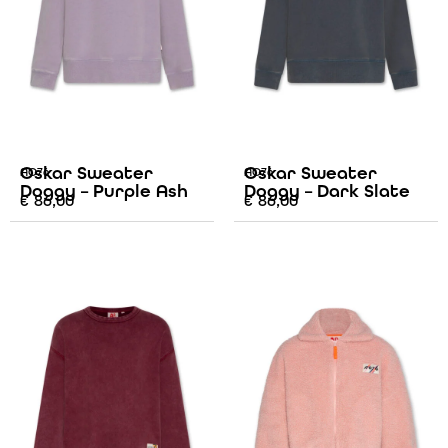
Oskar Sweater
Oskar Sweater
AO76
AO76
Doggy – Purple Ash
Doggy – Dark Slate
€
86,00
€
86,00