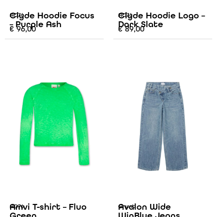
Clyde Hoodie Focus
Clyde Hoodie Logo –
AO76
AO76
– Purple Ash
Dark Slate
€
96,00
€
89,00
Amvi T-shirt – Fluo
Avalon Wide
AO76
Grunt
Green
WinBlue Jeans