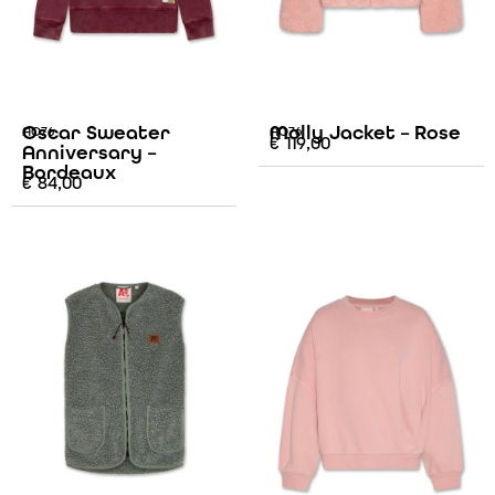
Oscar Sweater
Molly Jacket – Rose
AO76
AO76
€
119,00
Anniversary –
Bordeaux
€
84,00