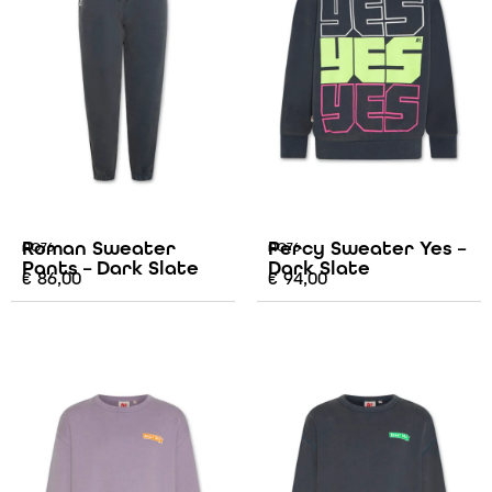
Roman Sweater
Percy Sweater Yes –
AO76
AO76
Pants – Dark Slate
Dark Slate
€
86,00
€
94,00