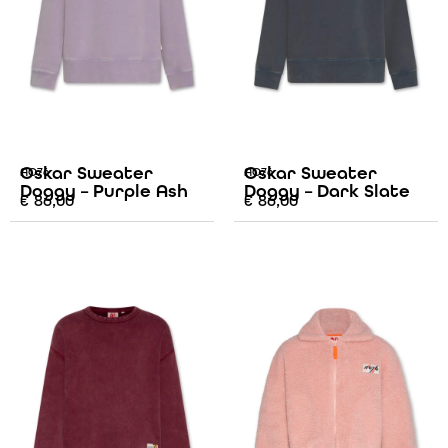
Oskar Sweater
Oskar Sweater
AO76
AO76
Doggy – Purple Ash
Doggy – Dark Slate
€
86,00
€
86,00