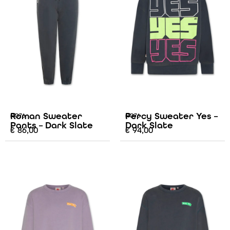
Roman Sweater
Percy Sweater Yes –
AO76
AO76
Pants – Dark Slate
Dark Slate
€
86,00
€
94,00