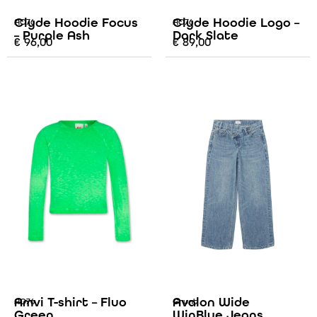
Clyde Hoodie Focus
Clyde Hoodie Logo –
AO76
AO76
– Purple Ash
Dark Slate
€
96,00
€
89,00
Amvi T-shirt – Fluo
Avalon Wide
AO76
Grunt
Green
WinBlue Jeans