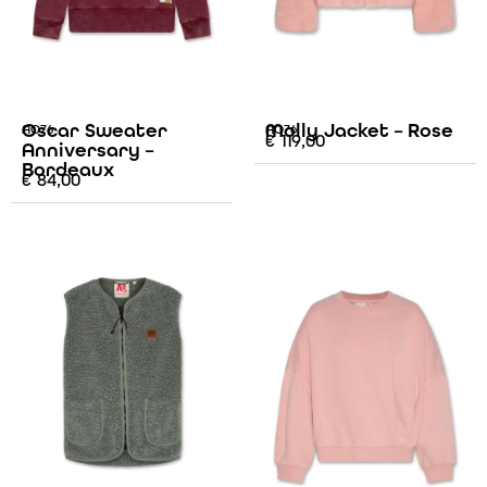
Oscar Sweater
Molly Jacket – Rose
AO76
AO76
€
119,00
Anniversary –
Bordeaux
€
84,00