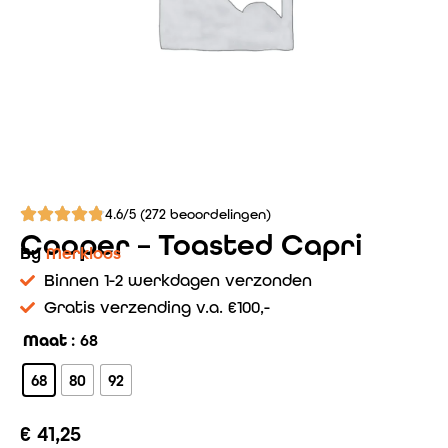
4.6/5 (272 beoordelingen)
Cooper – Toasted Capri
By
Merkloos
Binnen 1-2 werkdagen verzonden
Gratis verzending v.a. €100,-
Maat
: 68
68
80
92
€
41,25