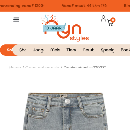
rzending vanaf €100-
Vanaf maat 44 t/m 176
Binn
0
Sale
Shop
Jongens
Meisjes
Tieners
Newborn
Speelgoed
Boe
Home
/
Geen categorie
/ Denim shorts 920372