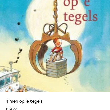
Timen op ’e tegels
€
14,99