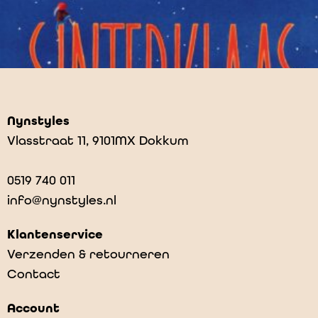
Nynstyles
Vlasstraat 11, 9101MX Dokkum
0519 740 011
info@nynstyles.nl
Klantenservice
Verzenden & retourneren
Contact
Sinterklaas
Account
€
17,99