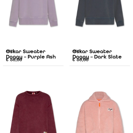
Oskar Sweater
Oskar Sweater
AO76
AO76
Doggy – Purple Ash
Doggy – Dark Slate
€
86,00
€
86,00