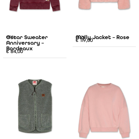
Oscar Sweater
Molly Jacket – Rose
AO76
AO76
€
119,00
Anniversary –
Bordeaux
€
84,00