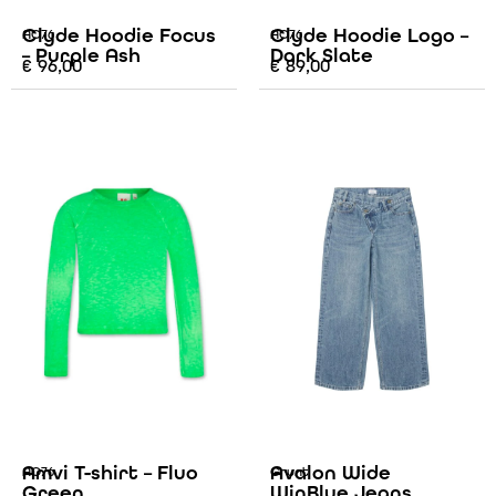
Clyde Hoodie Focus
Clyde Hoodie Logo –
AO76
AO76
– Purple Ash
Dark Slate
€
96,00
€
89,00
Amvi T-shirt – Fluo
Avalon Wide
AO76
Grunt
Green
WinBlue Jeans