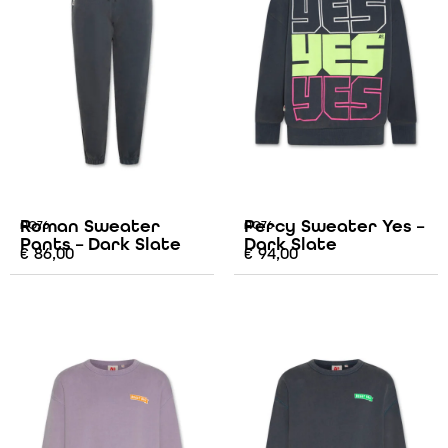
Roman Sweater
Percy Sweater Yes –
AO76
AO76
Pants – Dark Slate
Dark Slate
€
86,00
€
94,00