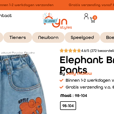
nen 1-2 werkdagen verzonden
Gratis verzending vanaf €1
ntact
0
Tieners
Newborn
Speelgoed
Bo
4.6/5 (272 beoordel
ushed Denim Pants
Elephant 
Pants
By
Jelly Mallow
Binnen 1-2 werkdagen 
Gratis verzending v.a. €
Maat
: 98-104
98-104