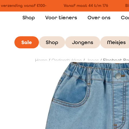
erzending vanaf €100-
Vanaf maat 44 t/m 176
Bin
Shop
Voor tieners
Over ons
Co
Sale
Shop
Jongens
Meisjes
Home
/
Onderstukken
/
Jeans
/ Elephant Br