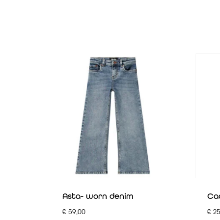
Asta- worn denim
Cad
€
59,00
€
25