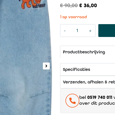
€
90,00
€
36,00
1 op voorraad
Productbeschrijving
Specificaties
Verzenden, afhalen & re
bel
0519 740 011
v
over dit produc