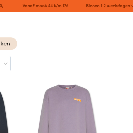
-
Vanaf maat 44 t/m 176
Binnen 1-2 werkdagen ve
eken