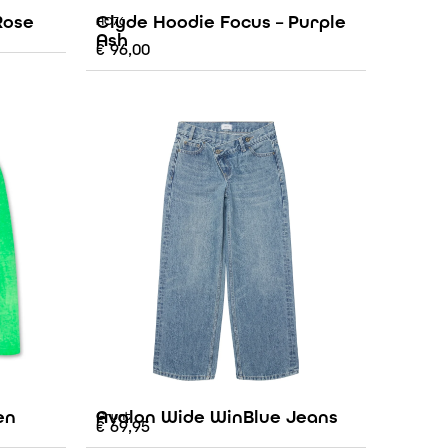
Rose
Clyde Hoodie Focus – Purple
AO76
Ash
€
96,00
en
Avalon Wide WinBlue Jeans
Grunt
€
69,95