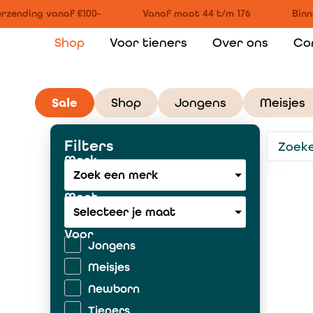
zending vanaf €100-
Vanaf maat 44 t/m 176
Binne
Shop
Voor tieners
Over ons
Co
Sale
Shop
Jongens
Meisjes
Filters
Merk
Zoek een merk
Maat
Selecteer je maat
Voor
Jongens
Meisjes
Newborn
Tieners