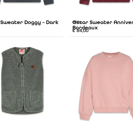
 Sweater Doggy – Dark
Oscar Sweater Anniver
AO76
Bordeaux
€
84,00