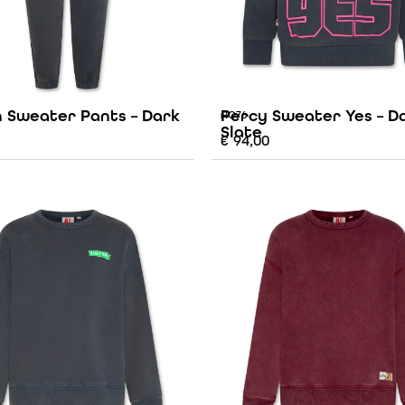
 Sweater Pants – Dark
Percy Sweater Yes – D
AO76
Slate
€
94,00