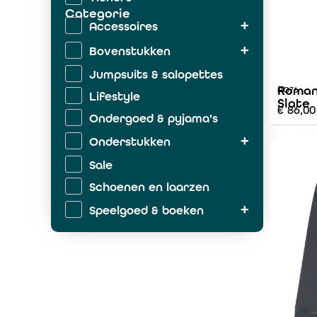
Categorie
Accessoires
Bovenstukken
Jumpsuits & salopettes
Roman
AO76
Lifestyle
Slate
€
86,00
Ondergoed & pyjama's
Onderstukken
Sale
Schoenen en laarzen
Speelgoed & boeken
Zwemkleding