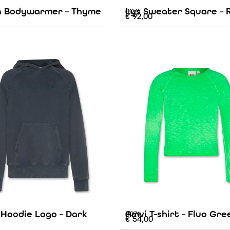
 Bodywarmer – Thyme
Lys Sweater Square – 
AO76
€
92,00
 Hoodie Logo – Dark
Amvi T-shirt – Fluo Gre
AO76
€
54,00