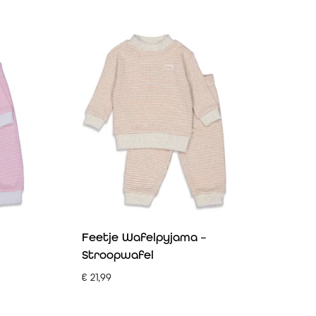
Feetje Wafelpyjama –
Stroopwafel
€
21,99