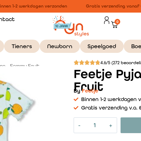
nnen 1-2 werkdagen verzonden
Gratis verzending vanaf €
ntact
0
Tieners
Newborn
Speelgoed
Bo
4.6/5 (272 beoordel
ama – Femmy Fruit
Feetje Py
Fruit
By
Feetje
Binnen 1-2 werkdagen 
Gratis verzending v.a. €