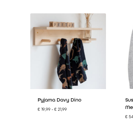
Pyjama Davy Dino
Sus
Me
€
19,99
-
€
21,99
€
54