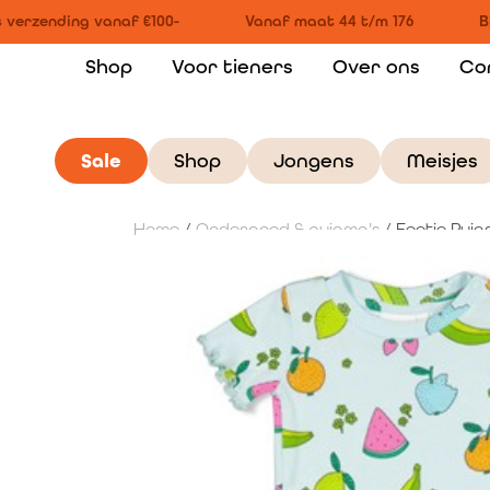
verzending vanaf €100-
Vanaf maat 44 t/m 176
Bi
Shop
Voor tieners
Over ons
Co
Sale
Shop
Jongens
Meisjes
Home
/
Ondergoed & pyjama's
/ Feetje Pyj