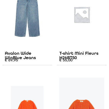
Avalon Wide
T-shirt Mini Fleurs
WinBlue Jeans
H26BT50
€
69,95
€
55,00