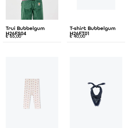
Trui Bubbelgum
T-shirt Bubbelgum
H26FS04
H26FT01
€
65,00
€
40,00