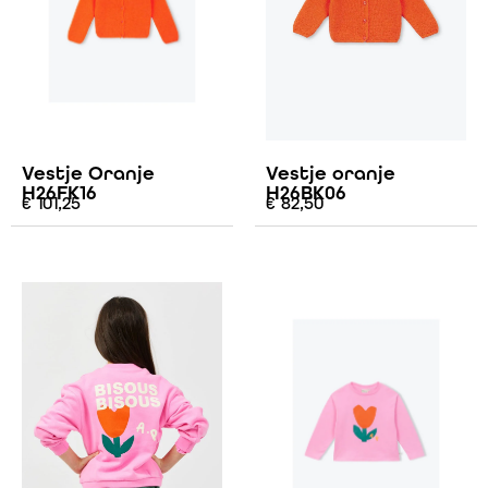
Vestje Oranje
Vestje oranje
H26FK16
H26BK06
€
101,25
€
82,50