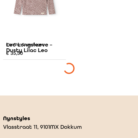
Leo Longsleeve –
MarMar Copenhagen
Dusty Lilac Leo
€
35,50
Nynstyles
Vlasstraat 11, 9101MX Dokkum