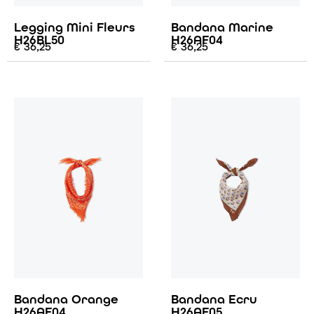
Legging Mini Fleurs
Bandana Marine
H26BL50
H26AF04
€
36,25
€
36,25
Bandana Orange
Bandana Ecru
H26AF04
H26AF05