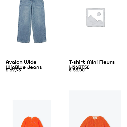
Avalon Wide
T-shirt Mini Fleurs
WinBlue Jeans
H26BT50
€
69,95
€
55,00