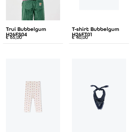
Trui Bubbelgum
T-shirt Bubbelgum
H26FS04
H26FT01
€
65,00
€
40,00