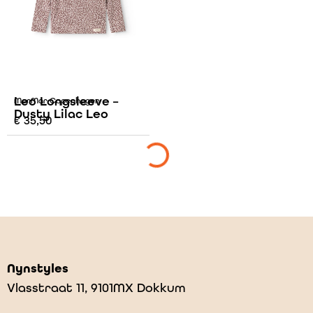
Leo Longsleeve –
MarMar Copenhagen
Dusty Lilac Leo
€
35,50
Nynstyles
Vlasstraat 11, 9101MX Dokkum