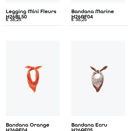
Legging Mini Fleurs
Bandana Marine
H26BL50
H26AF04
€
36,25
€
36,25
Bandana Orange
Bandana Ecru
H26AF04
H26AF05