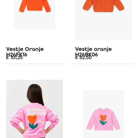
Vestje Oranje
Vestje oranje
H26FK16
H26BK06
€
101,25
€
82,50