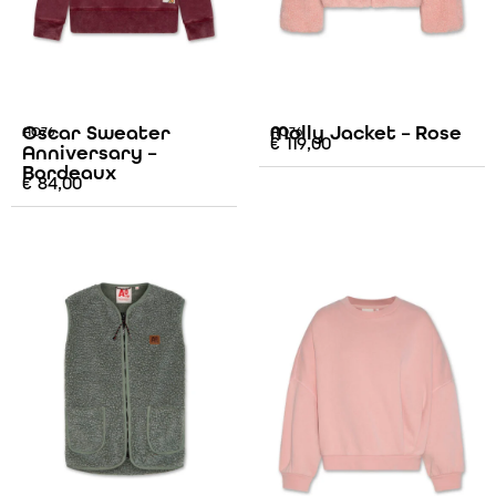
Oscar Sweater
Molly Jacket – Rose
AO76
AO76
€
119,00
Anniversary –
Bordeaux
€
84,00