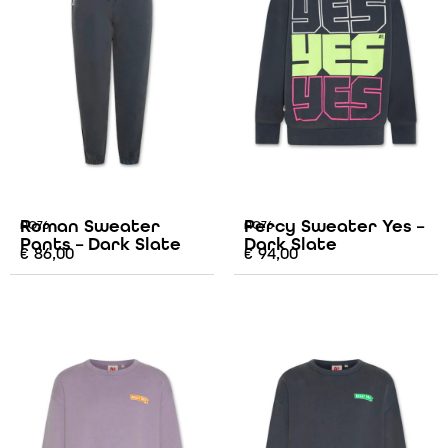
Roman Sweater
Percy Sweater Yes –
AO76
AO76
Pants – Dark Slate
Dark Slate
€
86,00
€
94,00