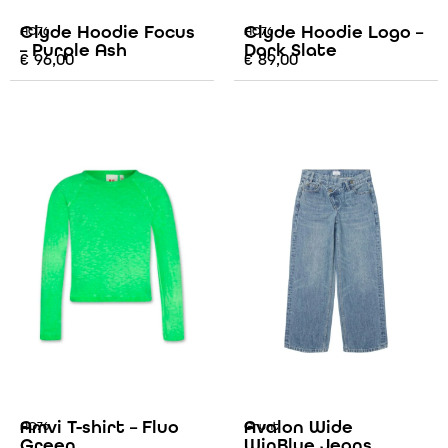
Clyde Hoodie Focus
Clyde Hoodie Logo –
AO76
AO76
– Purple Ash
Dark Slate
€
96,00
€
89,00
Amvi T-shirt – Fluo
Avalon Wide
AO76
Grunt
Green
WinBlue Jeans