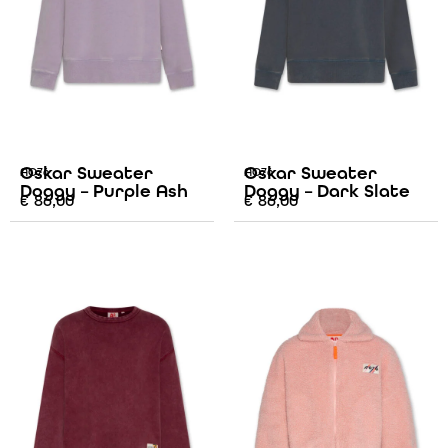
Oskar Sweater
Oskar Sweater
AO76
AO76
Doggy – Purple Ash
Doggy – Dark Slate
€
86,00
€
86,00