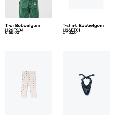
Trui Bubbelgum
T-shirt Bubbelgum
H26FS04
H26FT01
€
65,00
€
40,00