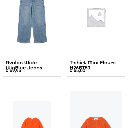
Avalon Wide
T-shirt Mini Fleurs
WinBlue Jeans
H26BT50
€
69,95
€
55,00