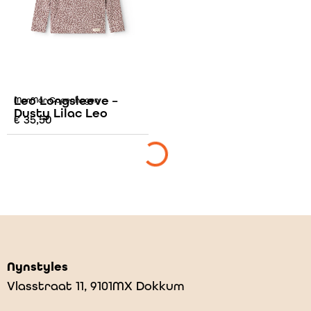
Leo Longsleeve –
MarMar Copenhagen
Dusty Lilac Leo
€
35,50
Nynstyles
Vlasstraat 11, 9101MX Dokkum