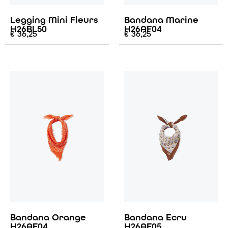
Legging Mini Fleurs
Bandana Marine
H26BL50
H26AF04
€
36,25
€
36,25
Bandana Orange
Bandana Ecru
H26AF04
H26AF05