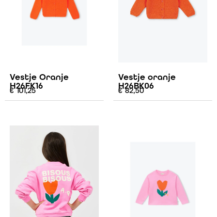
Vestje Oranje
Vestje oranje
H26FK16
H26BK06
€
101,25
€
82,50