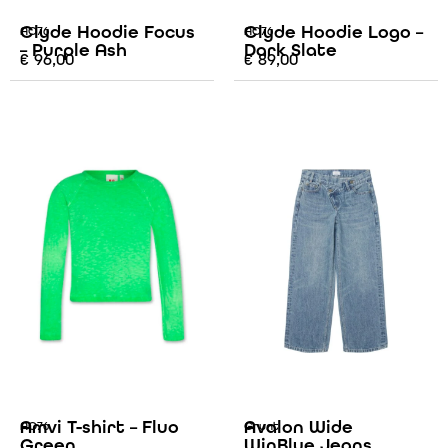
Clyde Hoodie Focus
Clyde Hoodie Logo –
AO76
AO76
– Purple Ash
Dark Slate
€
96,00
€
89,00
Amvi T-shirt – Fluo
Avalon Wide
AO76
Grunt
Green
WinBlue Jeans