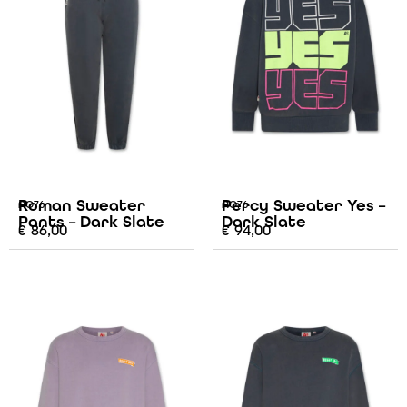
Roman Sweater
Percy Sweater Yes –
AO76
AO76
Pants – Dark Slate
Dark Slate
€
86,00
€
94,00