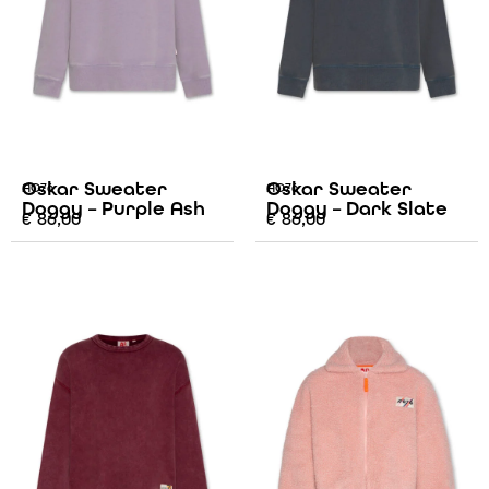
Oskar Sweater
Oskar Sweater
AO76
AO76
Doggy – Purple Ash
Doggy – Dark Slate
€
86,00
€
86,00