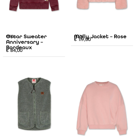
Oscar Sweater
Molly Jacket – Rose
AO76
AO76
€
119,00
Anniversary –
Bordeaux
€
84,00