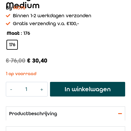
Medium
By
AO76
Binnen 1-2 werkdagen verzonden
Gratis verzending v.a. €100,-
Maat
: 176
176
€
76,00
€
30,40
1 op voorraad
In winkelwagen
Productbeschrijving