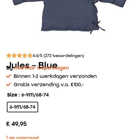
4.6/5 (272 beoordelingen)
Jules – Blue
By
MarMar Copenhagen
Binnen 1-2 werkdagen verzonden
Gratis verzending v.a. €100,-
Size
: 6-9M/68-74
6-9M/68-74
€
49,95
1 op voorraad