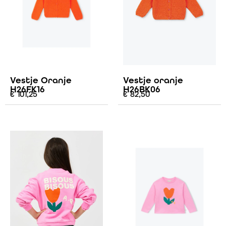
Vestje Oranje
Vestje oranje
H26FK16
H26BK06
€
101,25
€
82,50