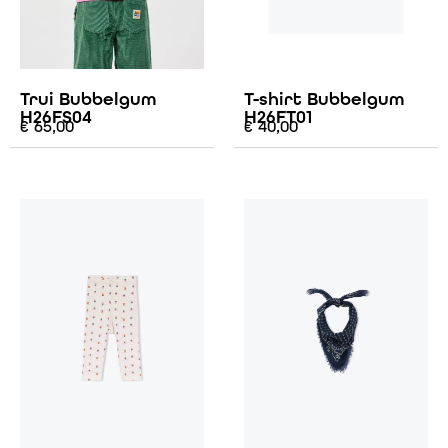
Trui Bubbelgum
T-shirt Bubbelgum
H26FS04
H26FT01
€
65,00
€
40,00