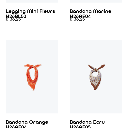
Legging Mini Fleurs
Bandana Marine
H26BL50
H26AF04
€
36,25
€
36,25
Bandana Orange
Bandana Ecru
H26AF04
H26AF05