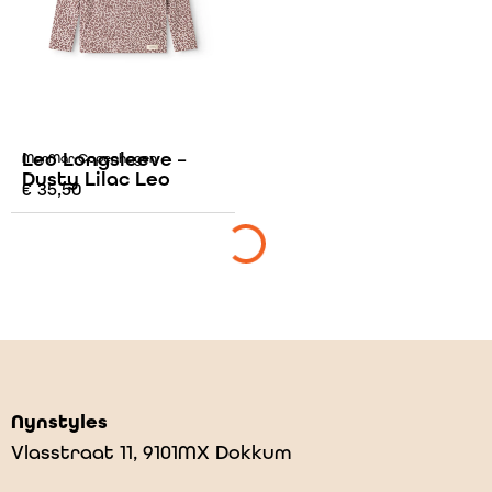
Leo Longsleeve –
MarMar Copenhagen
Dusty Lilac Leo
€
35,50
Nynstyles
Vlasstraat 11, 9101MX Dokkum