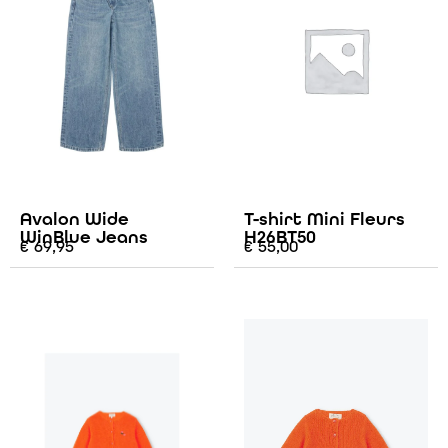
Avalon Wide
T-shirt Mini Fleurs
WinBlue Jeans
H26BT50
€
69,95
€
55,00