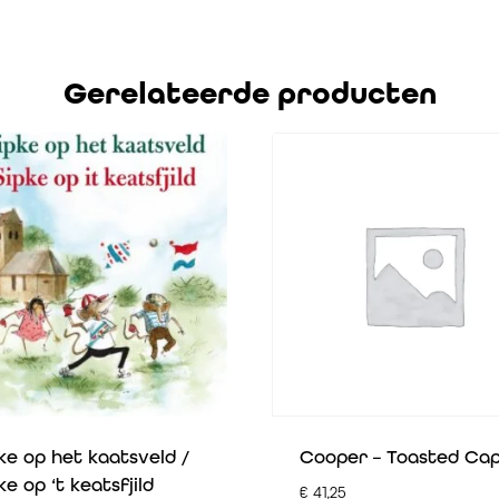
Gerelateerde producten
ke op het kaatsveld /
Cooper – Toasted Cap
ke op ‘t keatsfjild
€
41,25