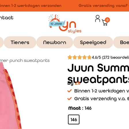
nnen 1-2 werkdagen verzonden
Gratis verzending vanaf €
ntact
0
Tieners
Newborn
Speelgoed
Bo
4.6/5 (272 beoordel
mer punch sweatpants
Juun Summ
sweatpant
By
Z8
Binnen 1-2 werkdagen 
Gratis verzending v.a. €
Maat
: 146
146