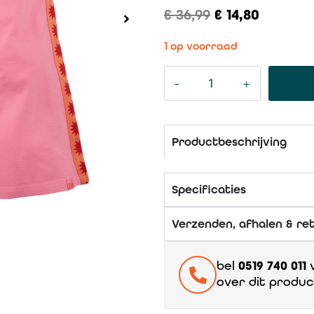
€
36,99
€
14,80
1 op voorraad
Productbeschrijving
Specificaties
Verzenden, afhalen & re
bel
0519 740 011
v
over dit produc