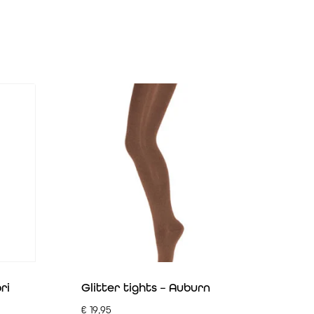
ri
Glitter tights – Auburn
€
19,95