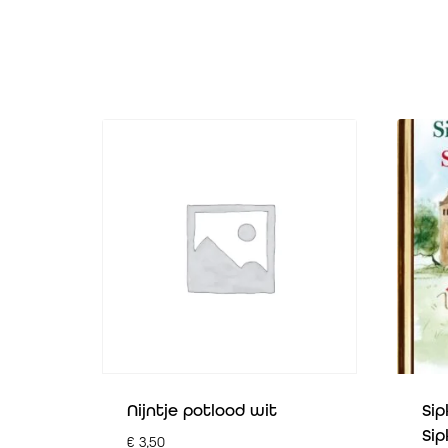
Nijntje potlood wit
Sip
Sip
€
3,50