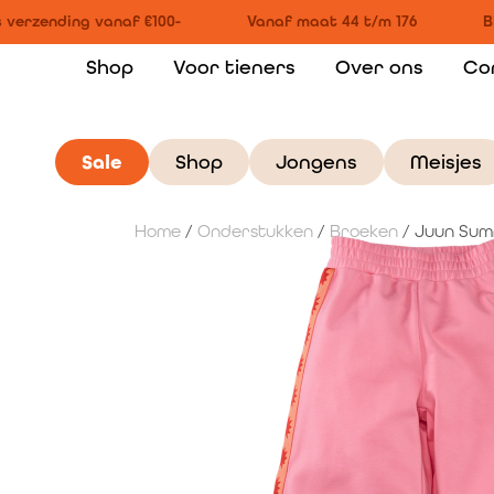
 verzending vanaf €100-
Vanaf maat 44 t/m 176
Bi
Shop
Voor tieners
Over ons
Co
Sale
Shop
Jongens
Meisjes
Home
/
Onderstukken
/
Broeken
/ Juun Sum