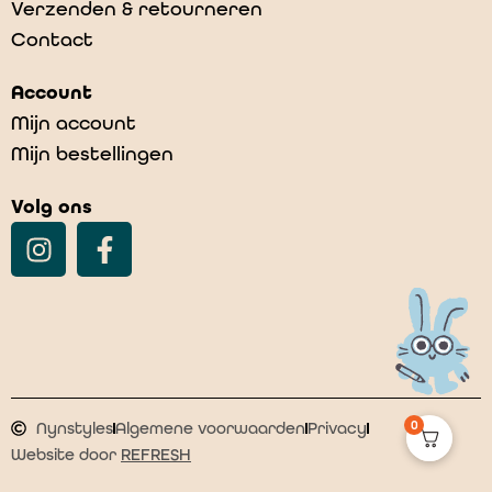
Verzenden & retourneren
Poppenondergoed ajour white
Contact
€
14,15
Account
Mijn account
Mijn bestellingen
Volg ons
0
Nynstyles
Algemene voorwaarden
Privacy
Website door
REFRESH