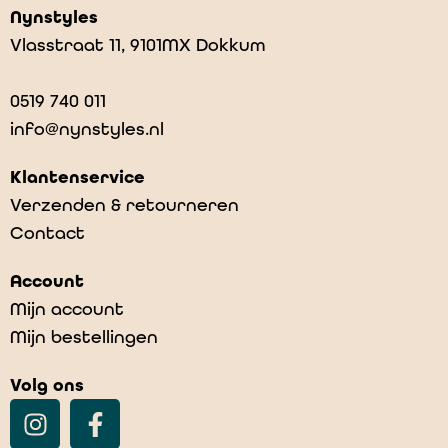
Nynstyles
Vlasstraat 11, 9101MX Dokkum
0519 740 011
info@nynstyles.nl
Klantenservice
Verzenden & retourneren
Contact
Lia en Leeuw
Account
€
21,95
Mijn account
Mijn bestellingen
Volg ons