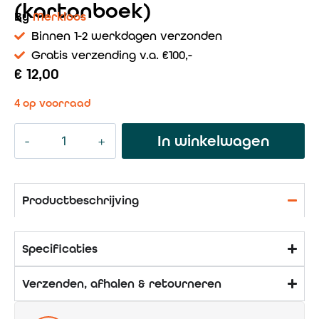
(kartonboek)
By
Merkloos
Binnen 1-2 werkdagen verzonden
Gratis verzending v.a. €100,-
€
12,00
4 op voorraad
In winkelwagen
Productbeschrijving
Specificaties
Verzenden, afhalen & retourneren