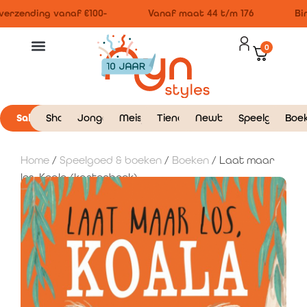
erzending vanaf €100-
Vanaf maat 44 t/m 176
Binn
0
Sale
Shop
Jongens
Meisjes
Tieners
Newborn
Speelgoed
Boe
Home
/
Speelgoed & boeken
/
Boeken
/ Laat maar
los, Koala (kartonboek)