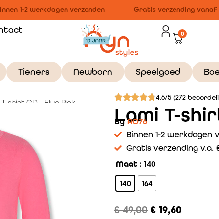
nnen 1-2 werkdagen verzonden
Gratis verzending vanaf €
ntact
0
Tieners
Newborn
Speelgoed
Bo
4.6/5 (272 beoordel
T-shirt GD – Fluo Pink
Lami T-shir
By
AO76
Binnen 1-2 werkdagen 
Gratis verzending v.a. €
Maat
: 140
140
164
€
49,00
€
19,60