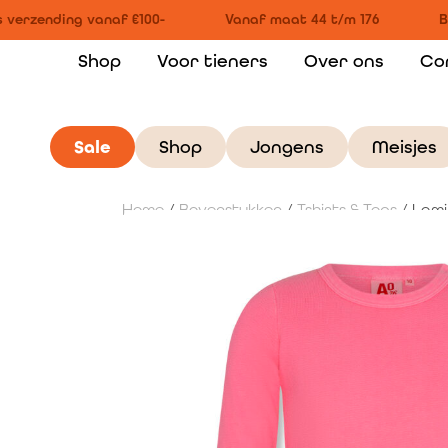
 verzending vanaf €100-
Vanaf maat 44 t/m 176
Bi
Shop
Voor tieners
Over ons
Co
Sale
Shop
Jongens
Meisjes
Home
/
Bovenstukken
/
Tshirts & Tops
/ Lami 