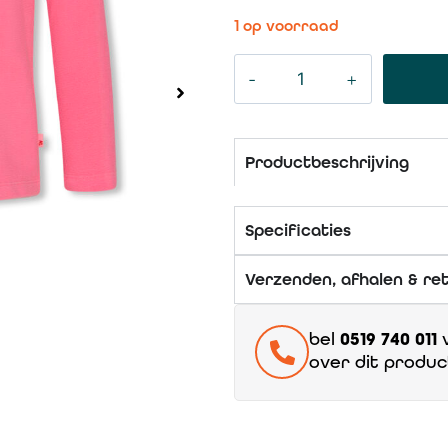
1 op voorraad
Productbeschrijving
Specificaties
Verzenden, afhalen & re
bel
0519 740 011
v
over dit produc