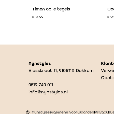
Timen op ’e tegels
Cad
€
14,99
€
25
Nynstyles
Klant
Vlasstraat 11, 9101MX Dokkum
Verze
Cont
0519 740 011
info@nynstyles.nl
Nynstyles
Algemene voorwaarden
Privacy
We