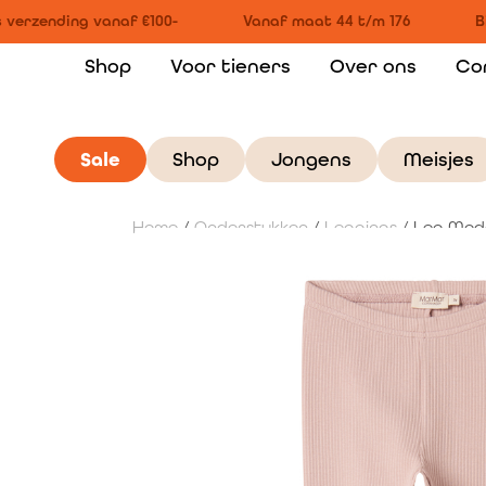
 verzending vanaf €100-
Vanaf maat 44 t/m 176
Bi
Shop
Voor tieners
Over ons
Co
Sale
Shop
Jongens
Meisjes
Home
/
Onderstukken
/
Leggings
/ Leg Moda