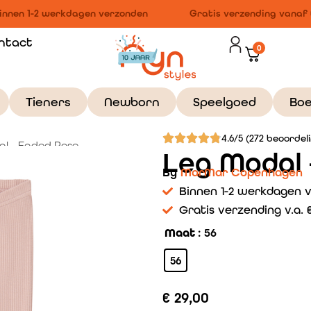
nnen 1-2 werkdagen verzonden
Gratis verzending vanaf €
ntact
0
Tieners
Newborn
Speelgoed
Bo
4.6/5 (272 beoordel
l – Faded Rose
Leg Modal 
By
MarMar Copenhagen
Binnen 1-2 werkdagen 
Gratis verzending v.a. €
Maat
: 56
56
€
29,00