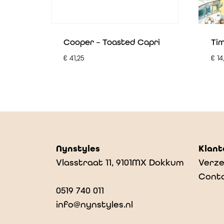
Cooper – Toasted Capri
Tim
€
41,25
€
14
Nynstyles
Klant
Vlasstraat 11, 9101MX Dokkum
Verze
Cont
0519 740 011
info@nynstyles.nl