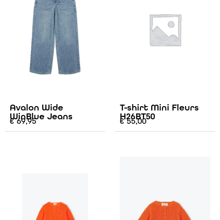
Avalon Wide
T-shirt Mini Fleurs
WinBlue Jeans
H26BT50
€
69,95
€
55,00