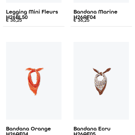
Legging Mini Fleurs
Bandana Marine
H26BL50
H26AF04
€
36,25
€
36,25
Bandana Orange
Bandana Ecru
H26AF04
H26AF05