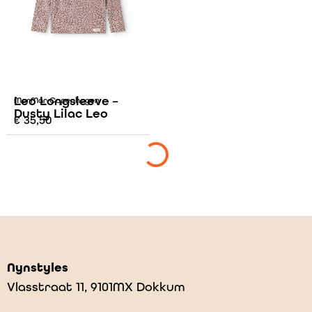
Leo Longsleeve –
MarMar Copenhagen
Dusty Lilac Leo
€
35,50
Nynstyles
Vlasstraat 11, 9101MX Dokkum