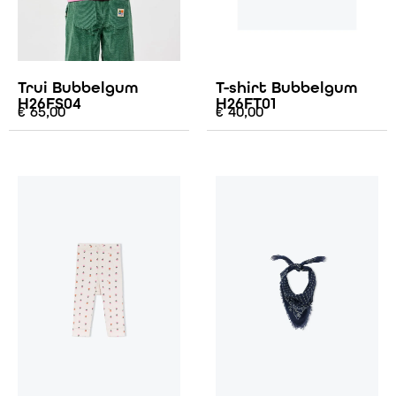
Trui Bubbelgum
T-shirt Bubbelgum
H26FS04
H26FT01
€
65,00
€
40,00