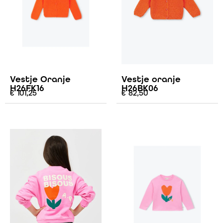
Vestje Oranje
Vestje oranje
H26FK16
H26BK06
€
101,25
€
82,50