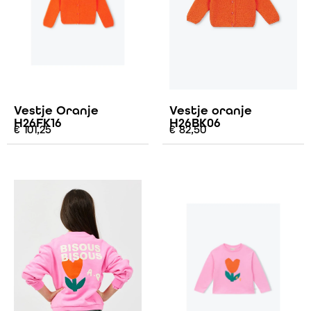
Vestje Oranje
Vestje oranje
H26FK16
H26BK06
€
101,25
€
82,50