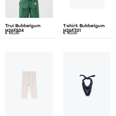
Trui Bubbelgum
T-shirt Bubbelgum
H26FS04
H26FT01
€
65,00
€
40,00