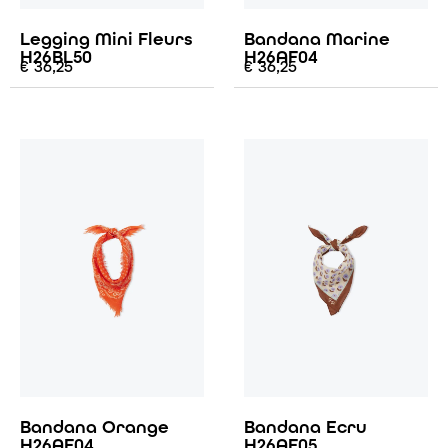
Legging Mini Fleurs
Bandana Marine
H26BL50
H26AF04
€
36,25
€
36,25
Bandana Orange
Bandana Ecru
H26AF04
H26AF05