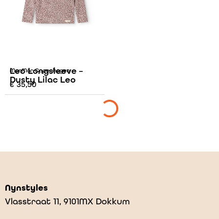
Leo Longsleeve –
MarMar Copenhagen
Dusty Lilac Leo
€
35,50
Nynstyles
Vlasstraat 11, 9101MX Dokkum