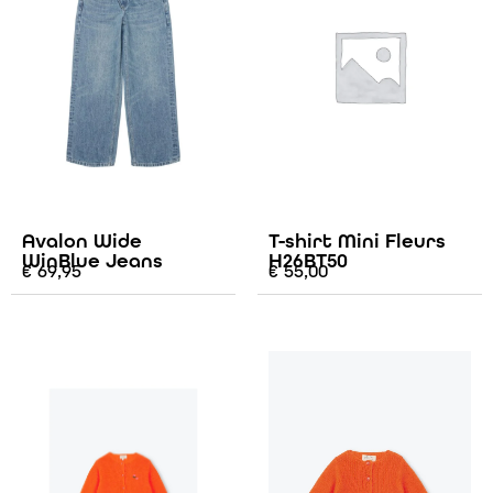
Avalon Wide
T-shirt Mini Fleurs
WinBlue Jeans
H26BT50
€
69,95
€
55,00