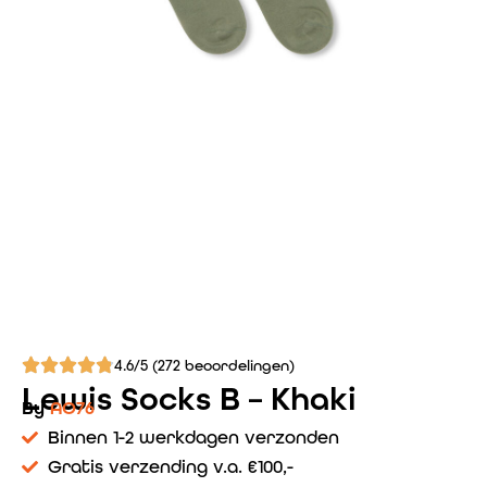
4.6/5 (272 beoordelingen)
Lewis Socks B – Khaki
By
AO76
Binnen 1-2 werkdagen verzonden
Gratis verzending v.a. €100,-