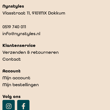
Nynstyles
Vlasstraat 11, 9101MX Dokkum
0519 740 011
info@nynstyles.nl
Klantenservice
Verzenden & retourneren
Contact
Butt Onesie – Dust
Account
€
49,99
Mijn account
Mijn bestellingen
Volg ons