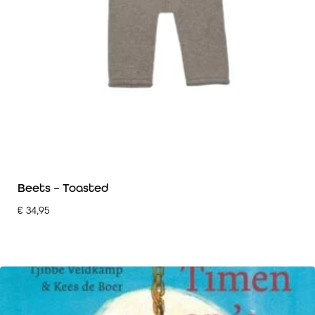
Beets – Toasted
€
34,95