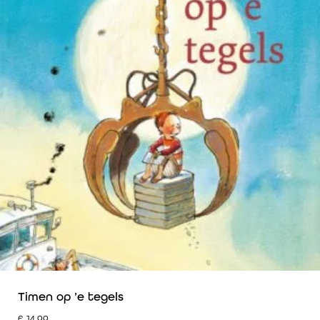
Timen op ’e tegels
€
14,99