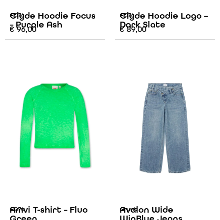
Clyde Hoodie Focus
Clyde Hoodie Logo –
AO76
AO76
– Purple Ash
Dark Slate
€
96,00
€
89,00
Amvi T-shirt – Fluo
Avalon Wide
AO76
Grunt
Green
WinBlue Jeans