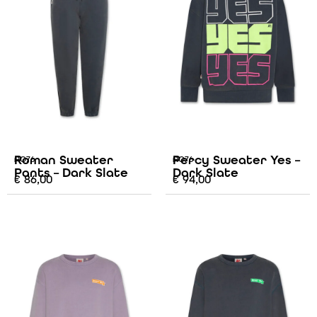
Roman Sweater
Percy Sweater Yes –
AO76
AO76
Pants – Dark Slate
Dark Slate
€
86,00
€
94,00