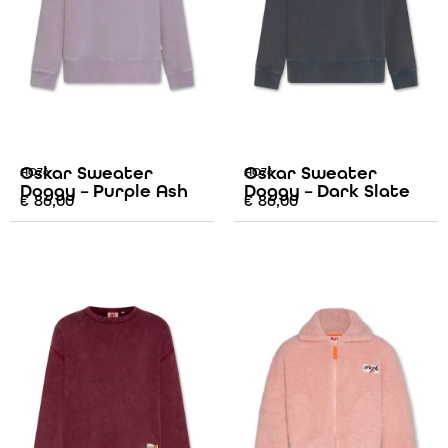
Oskar Sweater
Oskar Sweater
AO76
AO76
Doggy – Purple Ash
Doggy – Dark Slate
€
86,00
€
86,00