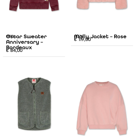
Oscar Sweater
Molly Jacket – Rose
AO76
AO76
€
119,00
Anniversary –
Bordeaux
€
84,00