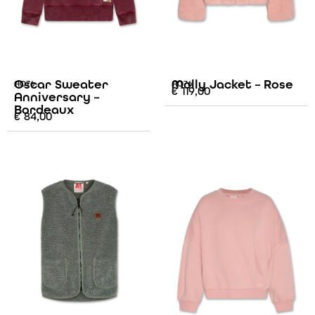
Oscar Sweater
Molly Jacket – Rose
AO76
AO76
€
119,00
Anniversary –
Bordeaux
€
84,00