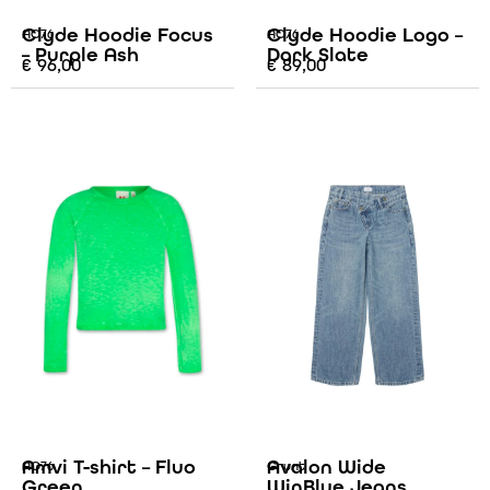
Clyde Hoodie Focus
Clyde Hoodie Logo –
AO76
AO76
– Purple Ash
Dark Slate
€
96,00
€
89,00
Amvi T-shirt – Fluo
Avalon Wide
AO76
Grunt
Green
WinBlue Jeans