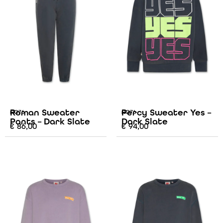
Roman Sweater
Percy Sweater Yes –
AO76
AO76
Pants – Dark Slate
Dark Slate
€
86,00
€
94,00