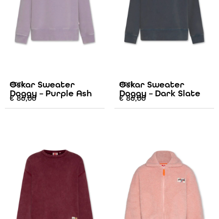
Oskar Sweater
Oskar Sweater
AO76
AO76
Doggy – Purple Ash
Doggy – Dark Slate
€
86,00
€
86,00