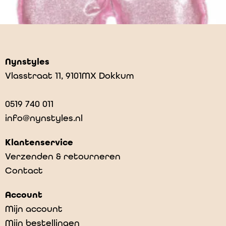
Nynstyles
Vlasstraat 11, 9101MX Dokkum
0519 740 011
info@nynstyles.nl
Klantenservice
Verzenden & retourneren
Contact
Angel wings – Pink
Account
€
31,00
Mijn account
Mijn bestellingen