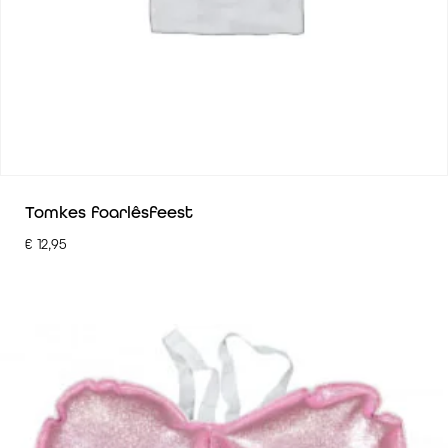
Tomkes foarlêsfeest
€
12,95