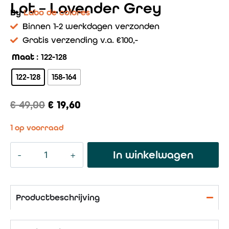
Lot – Lavender Grey
By
Labo de colores
Binnen 1-2 werkdagen verzonden
Gratis verzending v.a. €100,-
Maat
: 122-128
122-128
158-164
€
49,00
€
19,60
1 op voorraad
In winkelwagen
Productbeschrijving